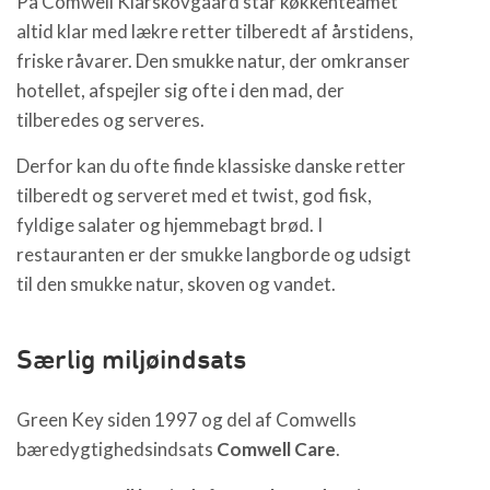
På Comwell Klarskovgaard står køkkenteamet
altid klar med lækre retter tilberedt af årstidens,
friske råvarer. Den smukke natur, der omkranser
hotellet, afspejler sig ofte i den mad, der
tilberedes og serveres.
Derfor kan du ofte finde klassiske danske retter
tilberedt og serveret med et twist, god fisk,
fyldige salater og hjemmebagt brød. I
restauranten er der smukke langborde og udsigt
til den smukke natur, skoven og vandet.
Særlig miljøindsats
Green Key siden 1997 og del af Comwells
bæredygtighedsindsats
Comwell Care
.