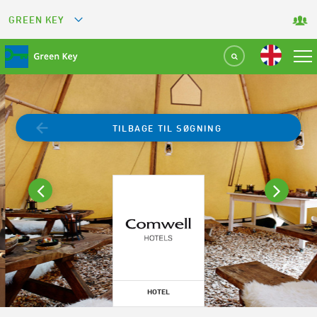
GREEN KEY
GREETS
GREEN RESTAURANT
GREEN SPORT FACILITY
TILBAGE TIL SØGNING
GREEN TOURISM ORGANIZATION
GREEN CAMPING
GREEN ATTRACTION
HOTEL