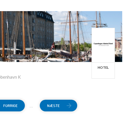
HOTEL
øbenhavn K
...
FORRIGE
NÆSTE