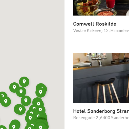
Comwell Roskilde
Vestre Kirkevej 12, Himmelev
Hotel Sønderborg Stra
Rosengade 2 ,6400 Sønderb