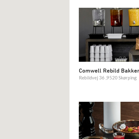
Comwell Rebild Bakke
Rebildvej 36 ,9520 Skørping