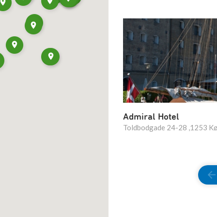
Admiral Hotel
Toldbodgade 24-28 ,1253 K