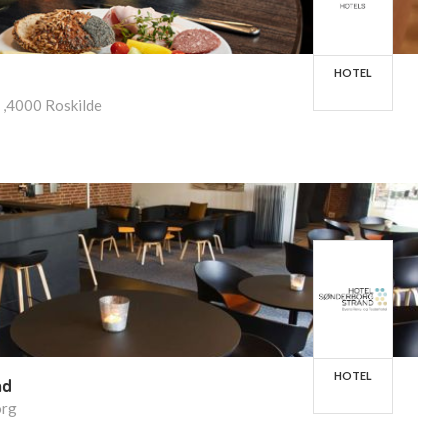
HOTEL
 ,4000 Roskilde
HOTEL
nd
org