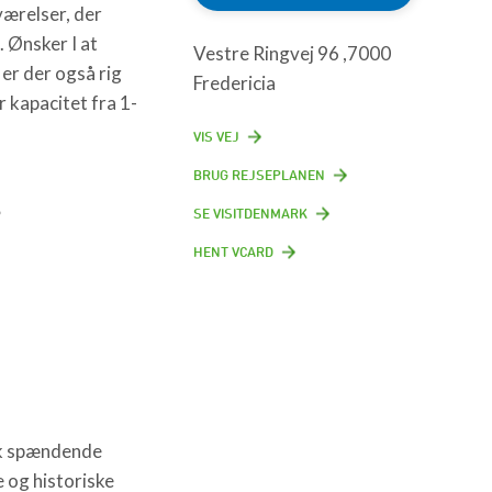
værelser, der
. Ønsker I at
Vestre Ringvej 96 ,7000
er der også rig
Fredericia
r kapacitet fra 1-
VIS VEJ
BRUG REJSEPLANEN
s
SE VISITDENMARK
HENT VCARD
isk spændende
 og historiske