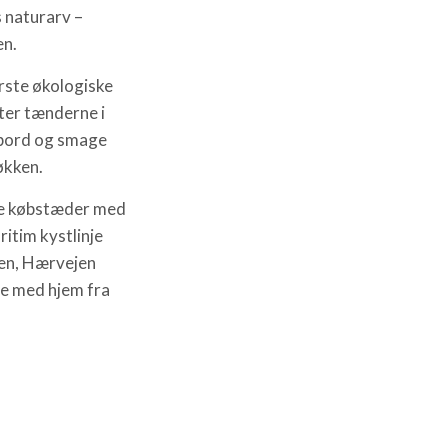
naturarv –
en.
rste økologiske
ter tænderne i
ebord og smage
økken.
ge købstæder med
itim kystlinje
ien, Hærvejen
de med hjem fra