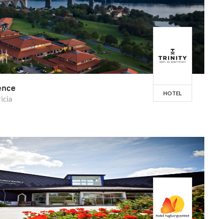
ence
HOTEL
icia