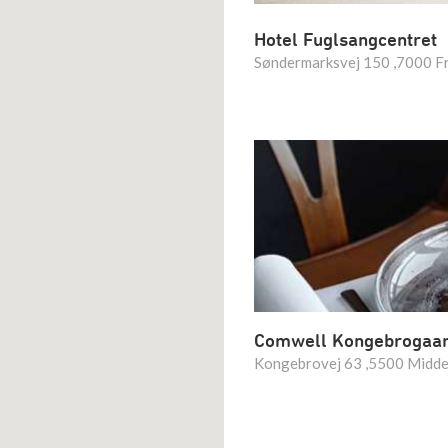
Hotel Fuglsangcentret
Søndermarksvej 150 ,7000 Fr
Comwell Kongebrogaa
Kongebrovej 63 ,5500 Midde