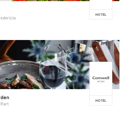
HOTEL
edericia
rden
HOTEL
lfart