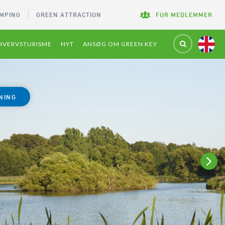
MPING
GREEN ATTRACTION
FOR MEDLEMMER
HVERVSTURISME
NYT
ANSØG OM GREEN KEY
NING