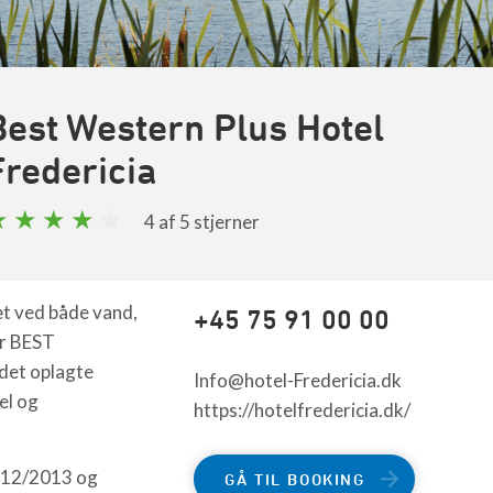
Best Western Plus Hotel
Fredericia
4
af 5 stjerner
t ved både vand,
+45 75 91 00 00
er BEST
det oplagte
Info@hotel-Fredericia.dk
el og
https://hotelfredericia.dk/
2012/2013 og
GÅ TIL BOOKING