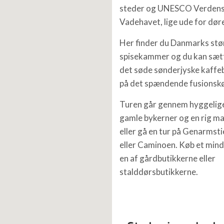
steder og UNESCO Verdens 
Vadehavet, lige ude for dør
Her finder du Danmarks stø
spisekammer og du kan sæt
det søde sønderjyske kaff
på det spændende fusionsk
Turen går gennem hyggeli
gamle bykerner og en rig mar
eller gå en tur på Genarmst
eller Caminoen. Køb et min
en af gårdbutikkerne eller
stalddørsbutikkerne.