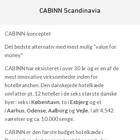
CABINN Scandinavia
CABINN-konceptet
Det bedste alternativ med mest mulig ”value for
money”
CABINN har eksisteret i over 30 år og er en af de
mest innovative virksomheder inden for
hotelbranchen. Den danskejede hotelkæde
omfatter pt. 12 hoteller i de seks største danske
byer: seks i
København
, to i
Esbjerg
og et
i
Aarhus
,
Odense
,
Aalborg
og
Vejle
. I alt 4.542
værelser og ca. 10.000 senge.
CABINN er den første budget hotelkæde i