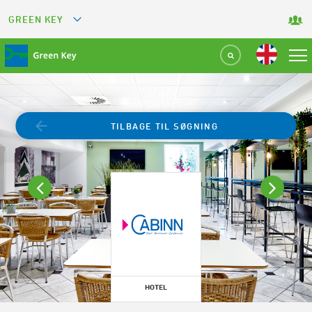
GREEN KEY
GREETS
GREEN RESTAURANT
GREEN SPORT FACILITY
TILBAGE TIL SØGNING
GREEN TOURISM ORGANIZATION
GREEN CAMPING
GREEN ATTRACTION
HOTEL