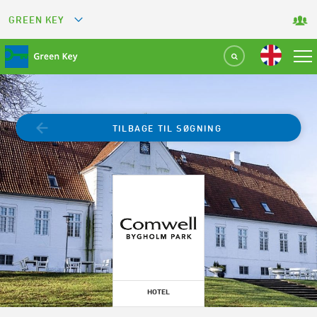
GREEN KEY
GREETS
GREEN RESTAURANT
GREEN SPORT FACILITY
TILBAGE TIL SØGNING
GREEN TOURISM ORGANIZATION
GREEN CAMPING
GREEN ATTRACTION
HOTEL