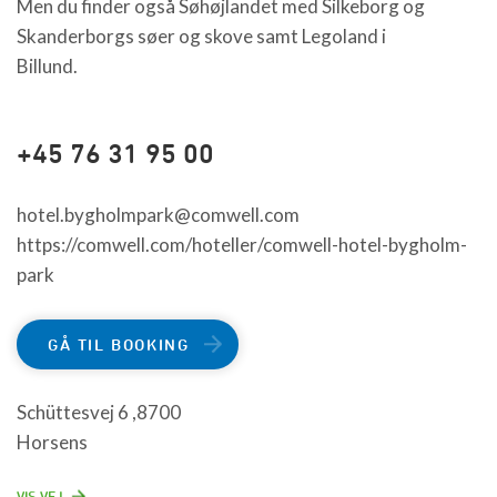
Men du finder også Søhøjlandet med Silkeborg og
Skanderborgs søer og skove samt Legoland i
Billund.
+45 76 31 95 00
hotel.bygholmpark@comwell.com
https://comwell.com/hoteller/comwell-hotel-bygholm-
park
GÅ TIL BOOKING
Schüttesvej 6 ,8700
Horsens
VIS VEJ