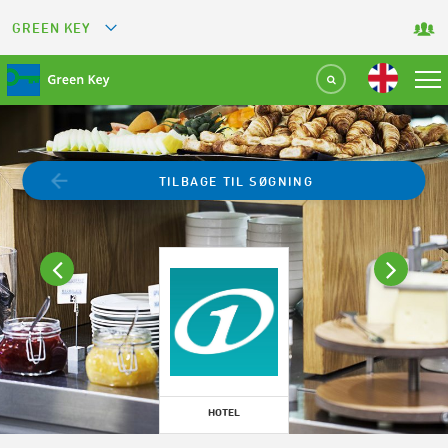
GREEN KEY
GREETS
GREEN RESTAURANT
GREEN SPORT FACILITY
TILBAGE TIL SØGNING
GREEN TOURISM ORGANIZATION
GREEN CAMPING
GREEN ATTRACTION
HOTEL