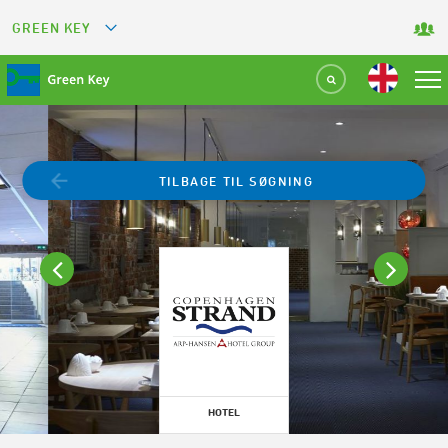
GREEN KEY
GREETS
GREEN RESTAURANT
GREEN SPORT FACILITY
TILBAGE TIL SØGNING
GREEN TOURISM ORGANIZATION
GREEN CAMPING
GREEN ATTRACTION
HOTEL