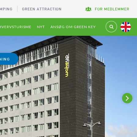
MPING
GREEN ATTRACTION
FOR MEDLEMMER
HVERVSTURISME
NYT
ANSØG OM GREEN KEY
NING