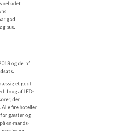
avnebadet
vns
har god
og bus.
s
2018 og del af
ndsats.
mæssig et godt
edt brug af LED-
sorer, der
lle fire hoteller
 for gæster og
d på en-mands-
-service og -