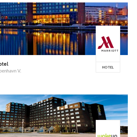
otel
HOTEL
benhavn V.