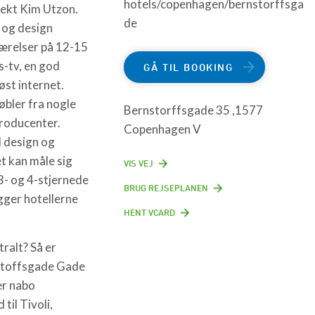
hotels/copenhagen/bernstorffsga
itekt Kim Utzon.
de
 og design
ærelser på 12-15
-tv, en god
GÅ TIL BOOKING
øst internet.
øbler fra nogle
Bernstorffsgade 35 ,1577
roducenter.
Copenhagen V
ol design og
t kan måle sig
VIS VEJ
- og 4-stjernede
BRUG REJSEPLANEN
gger hotellerne
HENT VCARD
tralt? Så er
toffsgade Gade
er nabo
til Tivoli,