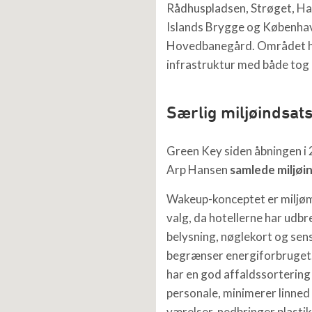
Rådhuspladsen, Strøget, H
Islands Brygge og Københa
Hovedbanegård. Området 
infrastruktur med både tog 
Særlig miljøindsat
Green Key siden åbningen i 
Arp Hansen
samlede miljøi
Wakeup-konceptet er miljø
valg, da hotellerne har udbr
belysning, nøglekort og sen
begrænser energiforbruget. A
har en god affaldssortering
personale, minimerer linne
værelser, nedbringer plastik