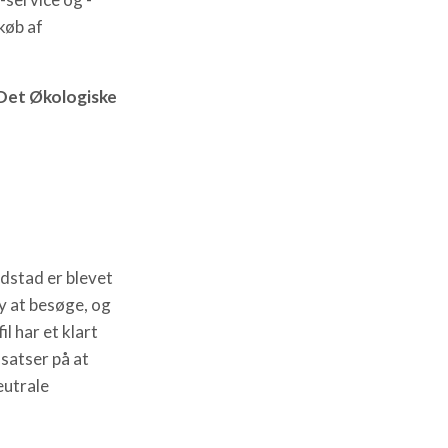
køb af
Det Økologiske
stad er blevet
y at besøge, og
l har et klart
atser på at
eutrale