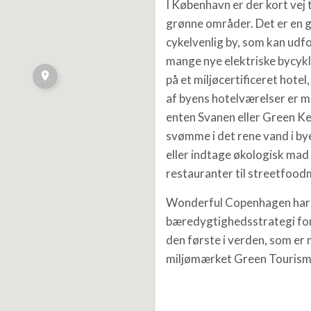
I København er der kort vej 
grønne områder. Det er en 
cykelvenlig by, som kan udf
mange nye elektriske bycykl
på et miljøcertificeret hotel
af byens hotelværelser er 
enten Svanen eller Green K
svømme i det rene vand i b
eller indtage økologisk mad 
restauranter til streetfood
Wonderful Copenhagen har
bæredygtighedsstrategi for
den første i verden, som e
miljømærket Green Tourism