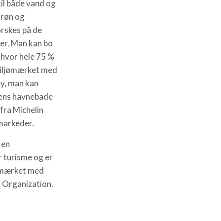
til både vand og
grøn og
orskes på de
er. Man kan bo
, hvor hele 75 %
miljømærket med
ey, man kan
yens havnebade
fra Michelin
markeder.
 en
 turisme og er
r mærket med
 Organization.