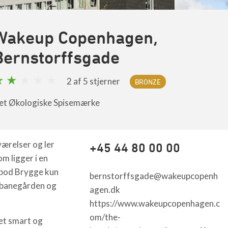
Wakeup Copenhagen,
Bernstorffsgade
2
af 5 stjerner
BRONZE
et Økologiske Spisemærke
værelser og ler
+45 44 80 00 00
m ligger i en
ebod Brygge kun
bernstorffsgade@wakeupcopenh
dbanegården og
agen.dk
https://www.wakeupcopenhagen.c
om/the-
et smart og