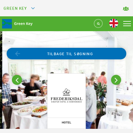
GREEN KEY
GREETS
GREEN RESTAURANT
GREEN SPORT FACILITY
TILBAGE TIL SØGNING
GREEN TOURISM ORGANIZATION
GREEN CAMPING
GREEN ATTRACTION
HOTEL