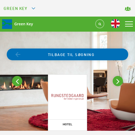
GREEN KEY
GREETS
GREEN RESTAURANT
GREEN SPORT FACILITY
TILBAGE TIL SØGNING
GREEN TOURISM ORGANIZATION
GREEN CAMPING
GREEN ATTRACTION
HOTEL