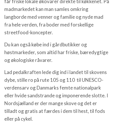
får friske lokale økovarer direkte til køkkenet. På
madmarkedet kan man samles omkring
langborde med venner og familie og nyde mad
fra hele verden, fra boder med forskellige
streetfood-koncepter.
Du kan også købe ind i gårdbutikker og
høstmarkeder, som altid har friske, bæredygtige
og økologiske råvarer.
Lad pedalkraften lede dig ind i landet til skovens
dybe, stille ro på rute 105 og 110 til UNESCO-
verdensarv og Danmarks femte nationalpark
eller hvide sandstrande og imponerende slotte. I
Nordsjælland er der mange skove og det er
tilladt og gratis at færdes i dem til hest, til fods
eller på cykel.