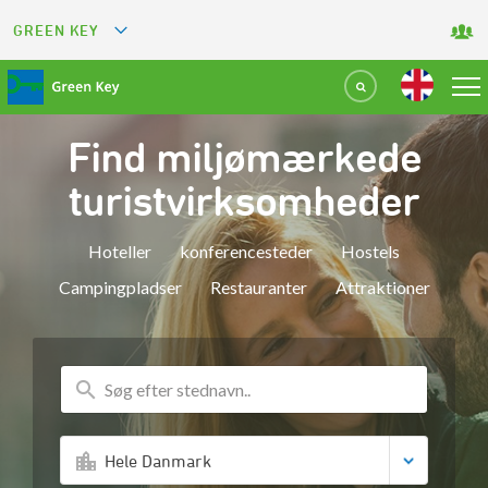
GREEN KEY
GREETS
GREEN RESTAURANT
Find miljømærkede
GREEN SPORT FACILITY
turistvirksomheder
GREEN TOURISM ORGANIZATION
Hoteller
konferencesteder
Hostels
Campingpladser
Restauranter
Attraktioner
GREEN CAMPING
GREEN ATTRACTION
Hele Danmark