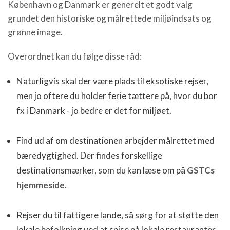
København og Danmark er generelt et godt valg
grundet den historiske og målrettede miljøindsats og
grønne image.
Overordnet kan du følge disse råd:
Naturligvis skal der være plads til eksotiske rejser,
men jo oftere du holder ferie tættere på, hvor du bor
fx i Danmark - jo bedre er det for miljøet.
Find ud af om destinationen arbejder målrettet med
bæredygtighed. Der findes forskellige
destinationsmærker, som du kan læse om på
GSTCs
hjemmeside.
Rejser du til fattigere lande, så sørg for at støtte den
lokale befolkning ved at spise på lokale restauranter