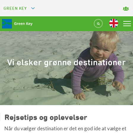
GREEN KEY
GREETS
GREEN RESTAURANT
GREEN SPORT FACILITY
Vi elsker grønne destinationer
GREEN TOURISM ORGANIZATION
GREEN CAMPING
GREEN ATTRACTION
Rejsetips og oplevelser
Når du vælger destination er det en god ide at vælge et