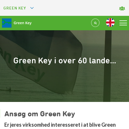
GREEN KEY
GREETS
GREEN RESTAURANT
GREEN SPORT FACILITY
Green Key i over 60 lande...
GREEN TOURISM ORGANIZATION
GREEN CAMPING
GREEN ATTRACTION
Ansøg om Green Key
Er jeres virksomhed interesseret i at blive Green