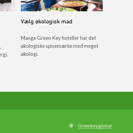
involverer 
LÆS MERE
Vælg økologisk mad
Mange Green Key hoteller har det
økologiske spisemærke med meget
,
økologi.
rgi.
Greenkey.global