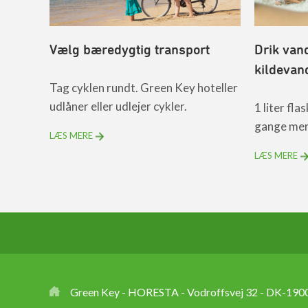
Vælg bæredygtig transport
Drik van
kildevan
e på
Tag cyklen rundt. Green Key hoteller
udlåner eller udlejer cykler.
1 liter fl
gange mer
LÆS MERE
LÆS MERE
Green Key - HORESTA - Vodroffsvej 32 - DK-1900