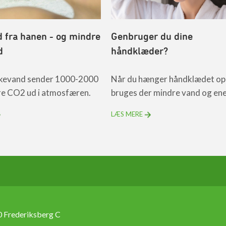
d fra hanen - og mindre
Genbruger du dine
d
håndklæder?
askevand sender 1000-2000
Når du hænger håndklædet op
e CO2 ud i atmosfæren.
bruges der mindre vand og ene
LÆS MERE
 Frederiksberg C