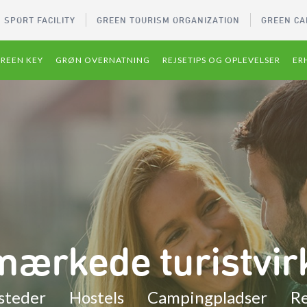
 SPORT FACILITY
GREEN TOURISM ORGANIZATION
GREEN CA
REEN KEY
GRØN OVERNATNING
REJSETIPS OG OPLEVELSER
ER
ømærkede turistvi
steder
Hostels
Campingpladser
Re