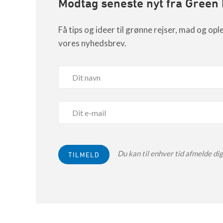
Modtag seneste nyt fra Green
Få tips og ideer til grønne rejser, mad og opl
vores nyhedsbrev.
CABINN Sca
Vodroffsvej 55 ,1900 
HOTEL
CABINN-konceptet
Du kan til enhver tid afmelde dig
Det bedste alternativ med mest mulig ”valu
CABINN har eksisteret i over 30 år og er en