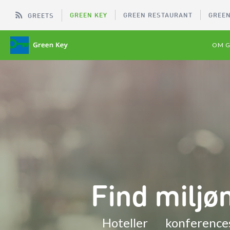
GREEN KEY
GREEN RESTAURANT
GREEN
GREETS
OM G
Find milj
Hoteller
konference