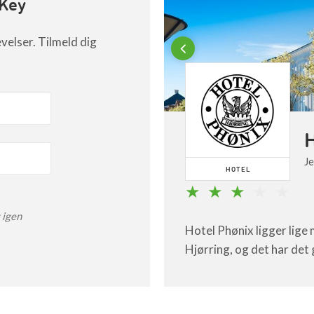
 Key
evelser. Tilmeld dig
Previous
ndinavia
H
Københ…
J
HOTEL
 igen
Hotel Phønix ligger lige
e for money”
Hjørring, og det har det 
 af de mest innov…