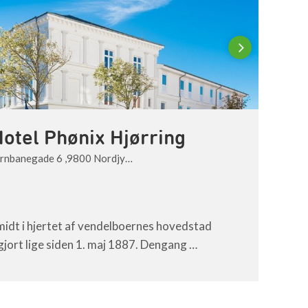
Next
otel Phønix Hjørring
ernbanegade 6 ,9800 Nordjy…
Pakhu
 midt i hjertet af vendelboernes hovedstad
Det t
gjort lige siden 1. maj 1887. Dengang …
brugt