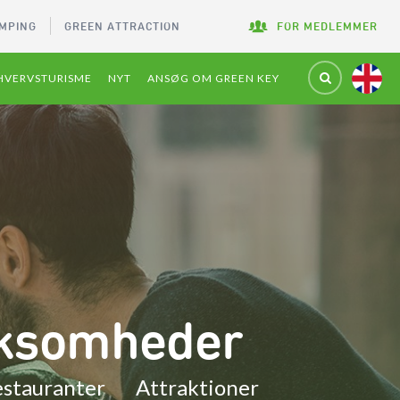
MPING
GREEN ATTRACTION
FOR MEDLEMMER
HVERVSTURISME
NYT
ANSØG OM GREEN KEY
rksomheder
stauranter
Attraktioner