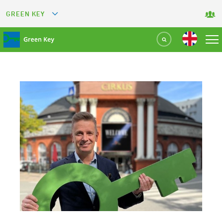
GREEN KEY
GREETS
GREEN RESTAURANT
GREEN SPORT FACILITY
GREEN TOURISM ORGANIZATION
GREEN CAMPING
GREEN ATTRACTION