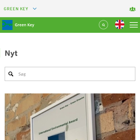
GREEN KEY
GREETS
GREEN RESTAURANT
GREEN SPORT FACILITY
Nyt
GREEN TOURISM ORGANIZATION
GREEN CAMPING
GREEN ATTRACTION