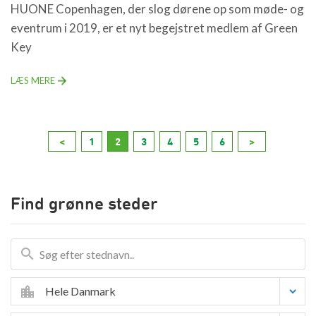
HUONE Copenhagen, der slog dørene op som møde- og
eventrum i 2019, er et nyt begejstret medlem af Green
Key
LÆS MERE
<
1
2
3
4
5
6
>
Find grønne steder
Hele Danmark