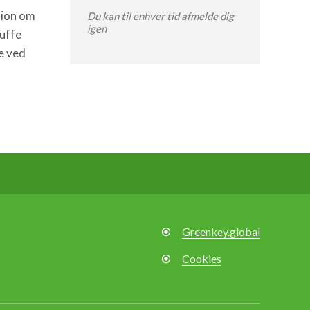
tion om
Du kan til enhver tid afmelde dig
igen
kuffe
e ved
Greenkey.global
Cookies