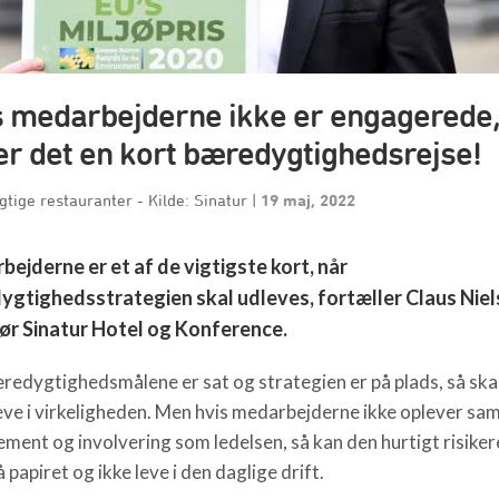
s medarbejderne ikke er engagerede,
er det en kort bæredygtighedsrejse!
tige restauranter - Kilde: Sinatur
|
19 maj, 2022
ejderne er et af de vigtigste kort, når
gtighedsstrategien skal udleves, fortæller Claus Nie
ør Sinatur Hotel og Konference.
redygtighedsmålene er sat og strategien er på plads, så ska
leve i virkeligheden. Men hvis medarbejderne ikke oplever s
ment og involvering som ledelsen, så kan den hurtigt risiker
å papiret og ikke leve i den daglige drift.