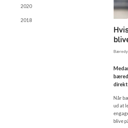
2020
2018
Hvi
bliv
Bæredyg
Medarb
bæredy
direkt
Når bæ
ud at 
engage
blive p