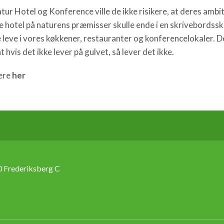
atur Hotel og Konference ville de ikke risikere, at deres ambi
ve hotel på naturens præmisser skulle ende i en skrivebordss
e leve i vores køkkener, restauranter og konferencelokaler. D
t hvis det ikke lever på gulvet, så lever det ikke.
ere
her
 Frederiksberg C