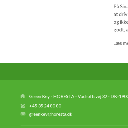
På Sin
at dri
og ikk
godt, a
Læs m
Green Key - HORESTA - Vodroffsvej 32 - DK-1900
+45 35 24 80 80
greenkey@horesta.dk