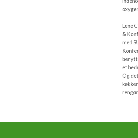
indehol
oxygen
Lene C
& Konf
med SU
Konfer
benytt
et bed
Og det
køkken
rengør