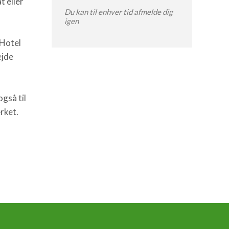
t eller
Du kan til enhver tid afmelde dig
igen
 Hotel
ejde
gså til
rket.