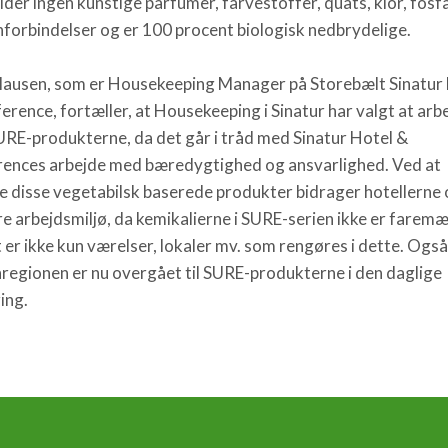
der ingen kunstige parfumer, farvestoffer, quats, klor, fosfa
forbindelser og er 100 procent biologisk nedbrydelige.
lausen, som er Housekeeping Manager på Storebælt Sinatur
erence, fortæller, at Housekeeping i Sinatur har valgt at arb
RE-produkterne, da det går i tråd med Sinatur Hotel &
ences arbejde med bæredygtighed og ansvarlighed. Ved at
e disse vegetabilsk baserede produkter bidrager hotellerne o
re arbejdsmiljø, da kemikalierne i SURE-serien ikke er faremæ
 er ikke kun værelser, lokaler mv. som rengøres i dette. Også
regionen er nu overgået til SURE-produkterne i den daglige
ing.