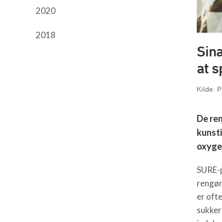
2020
2018
Sina
at s
Kilde: 
De ren
kunsti
oxyge
SURE-p
rengør
er oft
sukker