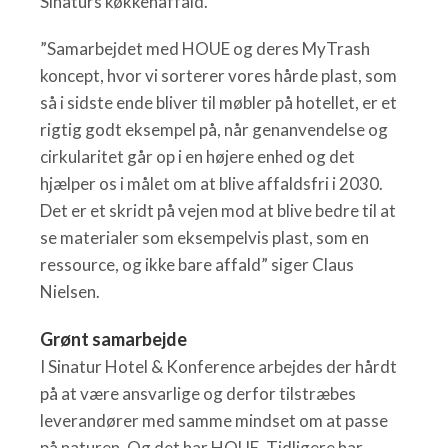
Sinaturs køkkenaffald.
”Samarbejdet med HOUE og deres MyTrash
koncept, hvor vi sorterer vores hårde plast, som
så i sidste ende bliver til møbler på hotellet, er et
rigtig godt eksempel på, når genanvendelse og
cirkularitet går op i en højere enhed og det
hjælper os i målet om at blive affaldsfri i 2030.
Det er et skridt på vejen mod at blive bedre til at
se materialer som eksempelvis plast, som en
ressource, og ikke bare affald” siger Claus
Nielsen.
Grønt samarbejde
I Sinatur Hotel & Konference arbejdes der hårdt
på at være ansvarlige og derfor tilstræbes
leverandører med samme mindset om at passe
på naturen. Og det har HOUE. Tidligere har