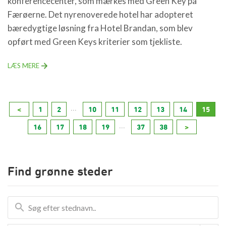
konferencecenter, som mærkes med Green Key på
Færøerne. Det nyrenoverede hotel har adopteret
bæredygtige løsning fra Hotel Brandan, som blev
opført med Green Keys kriterier som tjekliste.
LÆS MERE
...
<
1
2
10
11
12
13
14
15
...
16
17
18
19
37
38
>
Find grønne steder