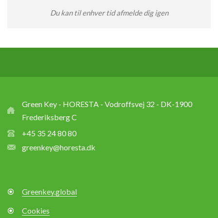
Du kan til enhver tid afmelde dig igen
Green Key - HORESTA - Vodroffsvej 32 - DK-1900
Frederiksberg C
+45 35 24 80 80
greenkey@horesta.dk
Greenkey.global
Cookies