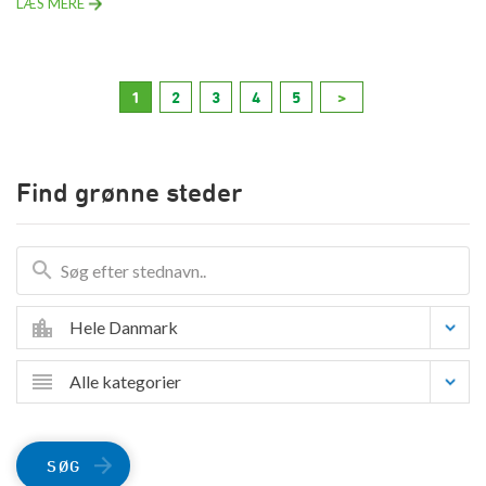
LÆS MERE
1
2
3
4
5
>
Find grønne steder
Hele Danmark
Alle kategorier
SØG