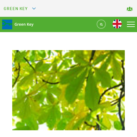
GREEN KEY
GREETS
GREEN RESTAURANT
GREEN SPORT FACILITY
GREEN TOURISM ORGANIZATION
GREEN CAMPING
GREEN ATTRACTION