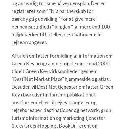
og ansvarlig turisme på verdensplan. Den er
registreret som "FN´s partnerskab for
bæredygtig udvikling " for at give mere
gennemsigtighed i " junglen " af mere end 100
miljømærker til hoteller, destinationer eller
rejsearrangører.
Aftalen omfatter formidling af information om
Green Key programmet og de mere end 2000
tildelt Green Key virksomheder gennem
"DestiNet Market Place" hjemmeside og atlas .
Desuden vil DestiNet tjenester omfatter Green
Key i bæredygtig turisme publikationer,
postforsendelser til rejsearrangører og
rejsebureauer, destinationer og netværk, grøn
turisme information og marketing tjenester
(f.eks GreenHopping , BookDifferent og