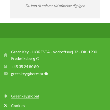
Du kan til enhver tid afmelde dig igen
Green Key - HORESTA - Vodroffsvej 32 - DK-1900
Frederiksberg C
+45 35 24 80 80
greenkey@horesta.dk
Greenkey.global
Cookies