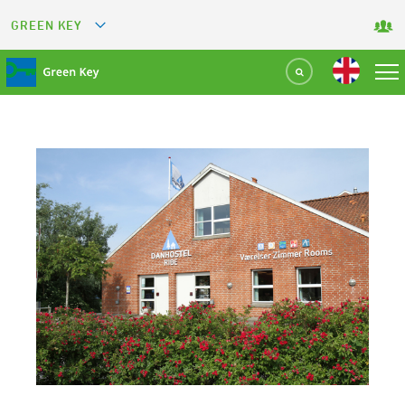
GREEN KEY
GREETS
GREEN RESTAURANT
GREEN SPORT FACILITY
GREEN TOURISM ORGANIZATION
GREEN CAMPING
GREEN ATTRACTION