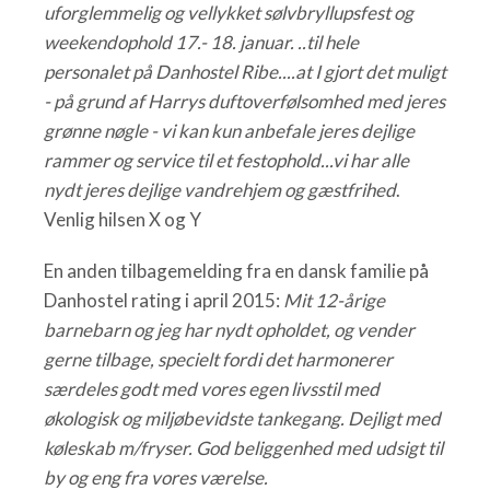
uforglemmelig og vellykket sølvbryllupsfest og
weekendophold 17.- 18. januar. ..til hele
personalet på Danhostel Ribe....at I gjort det muligt
- på grund af Harrys duftoverfølsomhed med jeres
grønne nøgle - vi kan kun anbefale jeres dejlige
rammer og service til et festophold...vi har alle
nydt jeres dejlige vandrehjem og gæstfrihed
.
Venlig hilsen X og Y
En anden tilbagemelding fra en dansk familie på
Danhostel rating i april 2015:
Mit 12-årige
barnebarn og jeg har nydt opholdet, og vender
gerne tilbage, specielt fordi det harmonerer
særdeles godt med vores egen livsstil med
økologisk og miljøbevidste tankegang. Dejligt med
køleskab m/fryser. God beliggenhed med udsigt til
by og eng fra vores værelse.