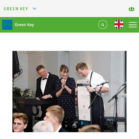
GREEN KEY
GREETS
GREEN RESTAURANT
GREEN SPORT FACILITY
GREEN TOURISM ORGANIZATION
GREEN CAMPING
GREEN ATTRACTION