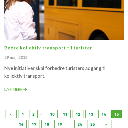
Bedre kollektiv transport til turister
29 maj, 2018
Nye initiativer skal forbedre turisters adgang til
kollektiv transport.
LÆS MERE
...
<
1
2
10
11
12
13
14
15
...
16
17
18
19
24
25
>