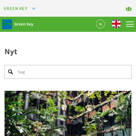
GREEN KEY
GREETS
GREEN RESTAURANT
GREEN SPORT FACILITY
Nyt
GREEN TOURISM ORGANIZATION
GREEN CAMPING
GREEN ATTRACTION