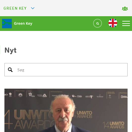
GREEN KEY
GREETS
GREEN RESTAURANT
GREEN SPORT FACILITY
Nyt
GREEN TOURISM ORGANIZATION
GREEN CAMPING
GREEN ATTRACTION