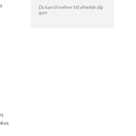
ns
Du kan til enhver tid afmelde dig
igen
es
okus