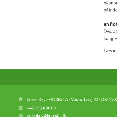
økonom
på inde
en flo
Dvs. a
kongre
Læs me
Green Key - HORESTA - Vodroffsvej 32 - DK-1900
+45 35 24 80 80
greenkey@horesta.dk