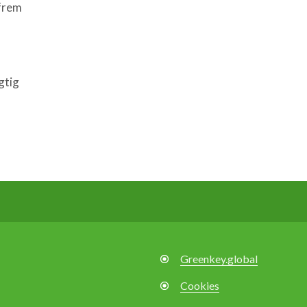
 frem
gtig
Greenkey.global
Cookies