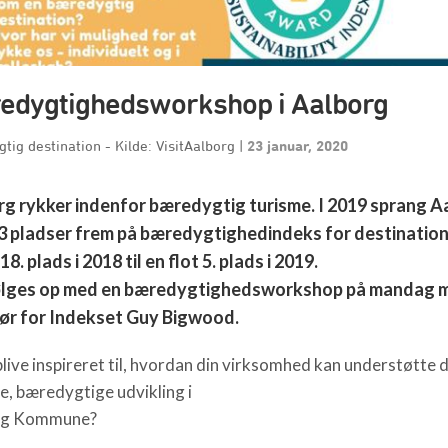
edygtighedsworkshop i Aalborg
tig destination - Kilde: VisitAalborg
|
23 januar, 2020
g rykker indenfor bæredygtig turisme. I 2019 sprang A
3 pladser frem på bæredygtighedindeks for destination
18. plads i 2018 til en flot 5. plads i 2019.
ølges op med en bæredygtighedsworkshop på mandag 
tør for Indekset Guy Bigwood.
 blive inspireret til, hvordan din virksomhed kan understøtte 
ve, bæredygtige udvikling i
rg Kommune?