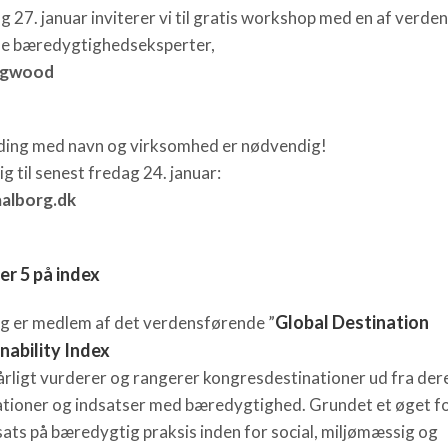
 27. januar inviterer vi til gratis workshop med en af verde
e bæredygtighedseksperter,
igwood
ding med navn og virksomhed er nødvendig!
g til senest fredag 24. januar:
alborg.dk
r 5 på index
Global Destination
g er medlem af det verdensførende ”
nability Index
 årligt vurderer og rangerer kongresdestinationer ud fra der
tioner og indsatser med bæredygtighed. Grundet et øget f
sats på bæredygtig praksis inden for social, miljømæssig og