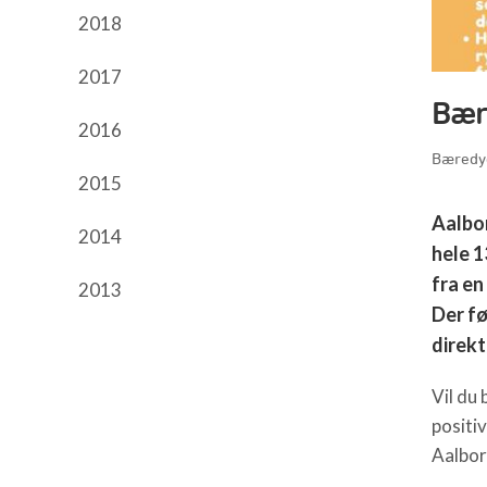
2018
2017
Bær
2016
Bæredyg
2015
Aalbor
2014
hele 1
fra en 
2013
Der f
direk
Vil du
positi
Aalbo