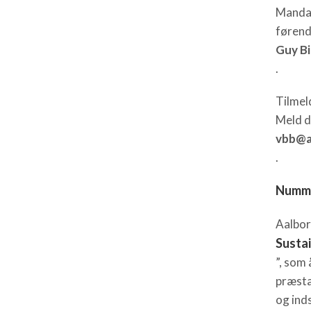
Mandag
førend
Guy B
.
Tilmel
Meld di
vbb@a
.
Numme
Aalbor
Sustai
”, som
præsta
og ind