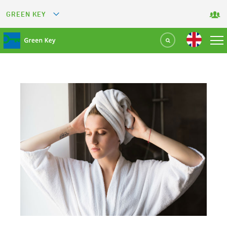
GREEN KEY
GREETS
GREEN RESTAURANT
GREEN SPORT FACILITY
GREEN TOURISM ORGANIZATION
GREEN CAMPING
GREEN ATTRACTION