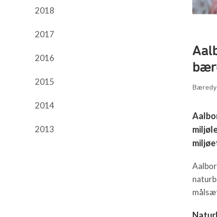
2018
2017
Aalb
2016
bær
2015
Bæredyg
2014
Aalbor
2013
miljøl
miljøe
Aalbor
naturb
målsæt
Natur