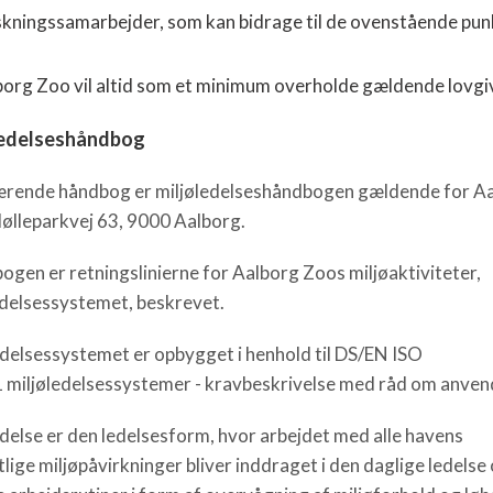
skningssamarbejder, som kan bidrage til de ovenstående pun
borg Zoo vil altid som et minimum overholde gældende lovgi
ledelseshåndbog
ende håndbog er miljøledelseshåndbogen gældende for A
ølleparkvej 63, 9000 Aalborg.
bogen er retningslinierne for Aalborg Zoos miljøaktiviteter,
edelsessystemet, beskrevet.
edelsessystemet er opbygget i henhold til DS/EN ISO
 miljøledelsessystemer - kravbeskrivelse med råd om anven
edelse er den ledelsesform, hvor arbejdet med alle havens
lige miljøpåvirkninger bliver inddraget i den daglige ledelse