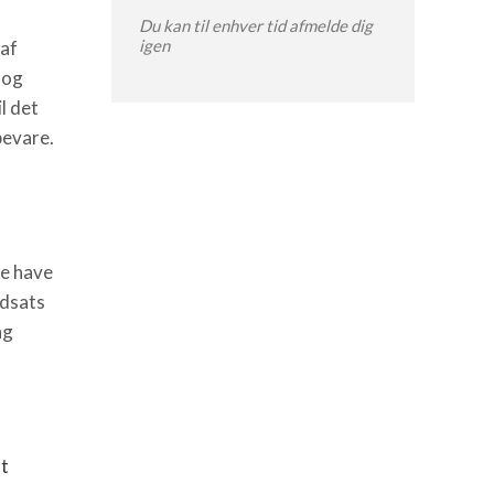
Du kan til enhver tid afmelde dig
igen
 af
 og
il det
bevare.
ke have
ndsats
ng
lt