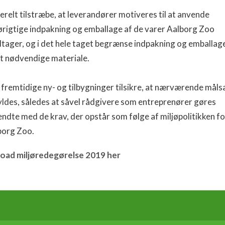
relt tilstræbe, at leverandører motiveres til at anvende
ørigtige indpakning og emballage af de varer Aalborg Zoo
ager, og i det hele taget begrænse indpakning og emballage 
t nødvendige materiale.
fremtidige ny- og tilbygninger tilsikre, at nærværende mål
ldes, således at såvel rådgivere som entreprenører gøres
ndte med de krav, der opstår som følge af miljøpolitikken fo
borg Zoo.
oad miljøredegørelse 2019 her