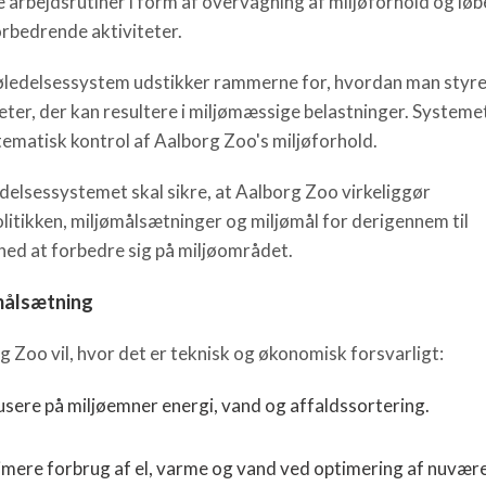
e arbejdsrutiner i form af overvågning af miljøforhold og lø
orbedrende aktiviteter.
jøledelsessystem udstikker rammerne for, hvordan man styre
teter, der kan resultere i miljømæssige belastninger. Systeme
tematisk kontrol af Aalborg Zoo's miljøforhold.
edelsessystemet skal sikre, at Aalborg Zoo virkeliggør
olitikken, miljømålsætninger og miljømål for derigennem til
hed at forbedre sig på miljøområdet.
målsætning
g Zoo vil, hvor det er teknisk og økonomisk forsvarligt:
sere på miljøemner energi, vand og affaldssortering.
imere forbrug af el, varme og vand ved optimering af nuvær