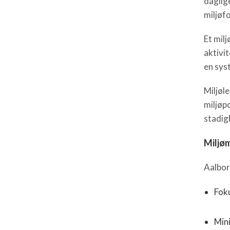
daglig
miljøf
Et mil
aktivi
en sys
Miljøl
miljøp
stadig
Miljø
Aalbor
Foku
Min