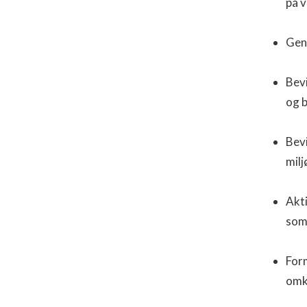
på v
Gen
Bevi
og b
Bevi
milj
Akti
som 
Form
omk