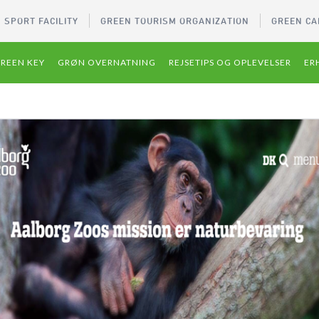
 SPORT FACILITY
GREEN TOURISM ORGANIZATION
GREEN CA
REEN KEY
GRØN OVERNATNING
REJSETIPS OG OPLEVELSER
ER