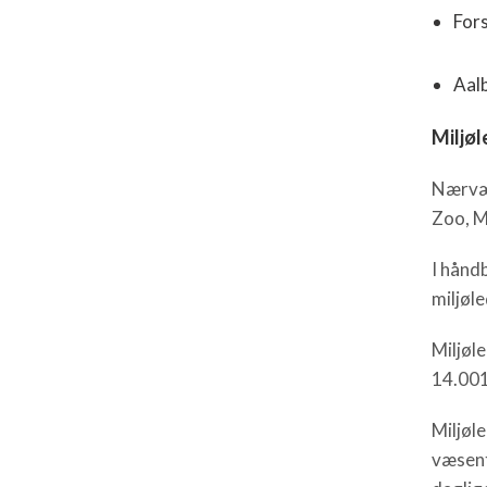
For
Aal
Miljø
Nærvær
Zoo, M
I hånd
miljøl
Miljøl
14.001
Miljøl
væsent