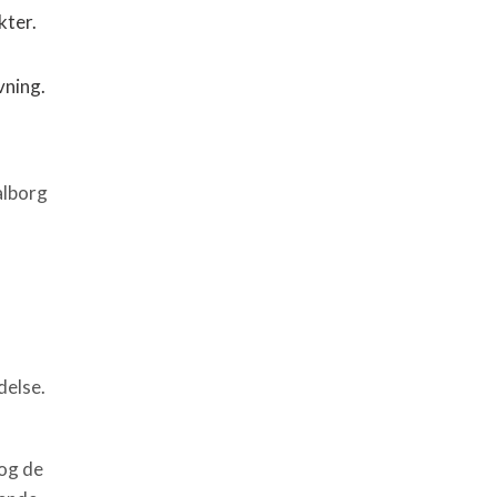
kter.
vning.
alborg
delse.
 og de