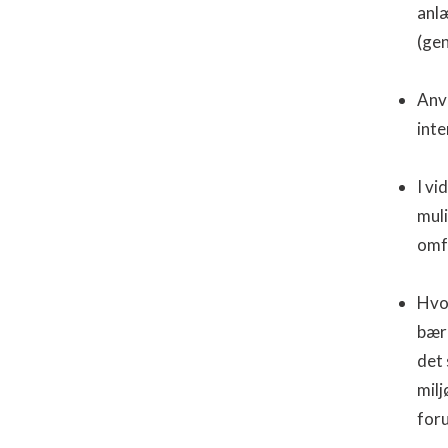
anlæ
(ge
Anv
inte
I vi
muli
omfa
Hvo
bær
det 
milj
for