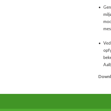
Gene
milj
modt
mes
Ved 
opfy
beke
Aal
Downl