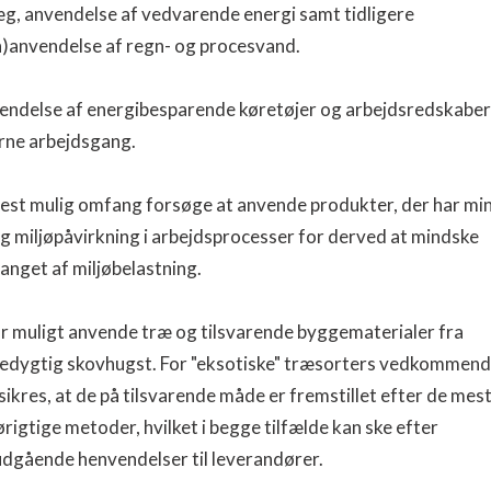
g, anvendelse af vedvarende energi samt tidligere
n)anvendelse af regn- og procesvand.
endelse af energibesparende køretøjer og arbejdsredskaber 
rne arbejdsgang.
dest mulig omfang forsøge at anvende produkter, der har mi
g miljøpåvirkning i arbejdsprocesser for derved at mindske
nget af miljøbelastning.
r muligt anvende træ og tilsvarende byggematerialer fra
edygtig skovhugst. For "eksotiske" træsorters vedkommend
sikres, at de på tilsvarende måde er fremstillet efter de mes
ørigtige metoder, hvilket i begge tilfælde kan ske efter
udgående henvendelser til leverandører.