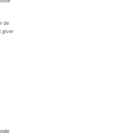
bende
r de
t giver
ende