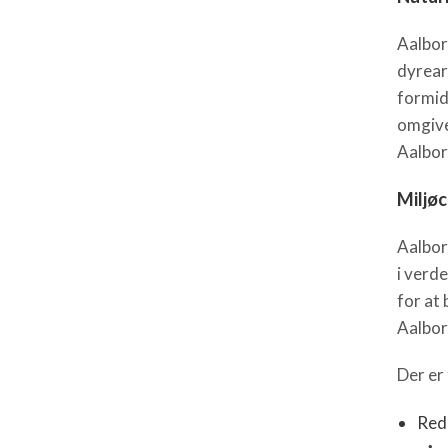
Aalbor
dyrear
formidl
omgive
Aalbor
Miljøc
Aalbor
i verd
for at
Aalbor
Der er
Redu