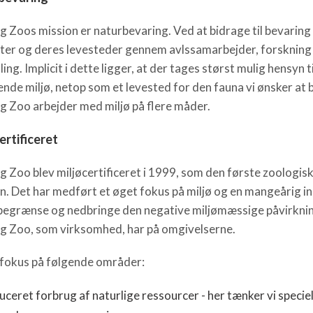
g Zoos mission er naturbevaring. Ved at bidrage til bevaring
ter og deres levesteder gennem avlssamarbejder, forskning
ing. Implicit i dette ligger, at der tages størst mulig hensyn t
nde miljø, netop som et levested for den fauna vi ønsker at 
g Zoo arbejder med miljø på flere måder.
ertificeret
g Zoo blev miljøcertificeret i 1999, som den første zoologis
en. Det har medført et øget fokus på miljø og en mangeårig i
 begrænse og nedbringe den negative miljømæssige påvirkni
g Zoo, som virksomhed, har på omgivelserne.
 fokus på følgende områder:
ceret forbrug af naturlige ressourcer - her tænker vi specie