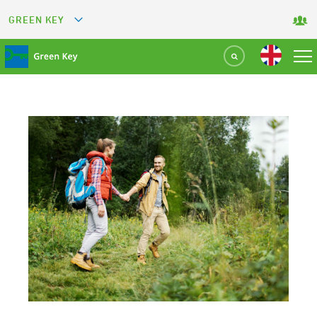
GREEN KEY
GREETS
GREEN RESTAURANT
GREEN SPORT FACILITY
GREEN TOURISM ORGANIZATION
GREEN CAMPING
GREEN ATTRACTION