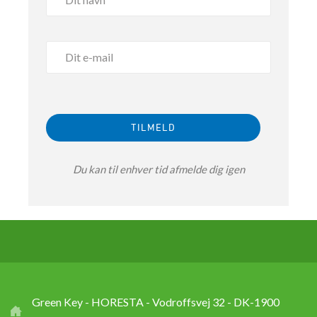
Du kan til enhver tid afmelde dig igen
Green Key - HORESTA - Vodroffsvej 32 - DK-1900