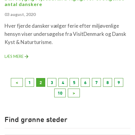
antal danskere
03 august, 2020
Hver fjerde dansker vælger ferie efter miljøvenlige
hensyn viser undersøgelse fra VisitDenmark og Dansk
Kyst & Naturturisme.
LÆS MERE
<
1
2
3
4
5
6
7
8
9
10
>
Find grønne steder