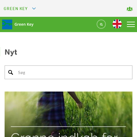
GREEN KEY
GREETS
GREEN RESTAURANT
GREEN SPORT FACILITY
Nyt
GREEN TOURISM ORGANIZATION
GREEN CAMPING
GREEN ATTRACTION