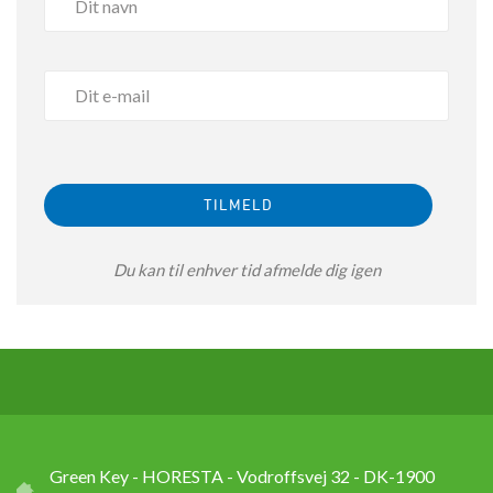
Du kan til enhver tid afmelde dig igen
Green Key - HORESTA - Vodroffsvej 32 - DK-1900