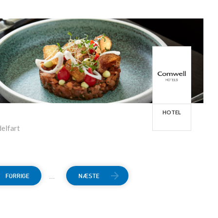
HOTEL
elfart
...
FORRIGE
NÆSTE