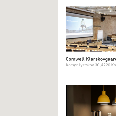
Comwell Klarskovgaar
Korsør Lystskov 30 ,4220 Ko