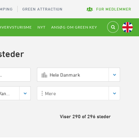
MPING
GREEN ATTRACTION
FOR MEDLEMMER
HVERVSTURISME
NYT
ANSØG OM GREEN KEY
steder
Hele Danmark
Hotel,Konference,Vandrehjem
Mere
Viser 290 of 296 steder