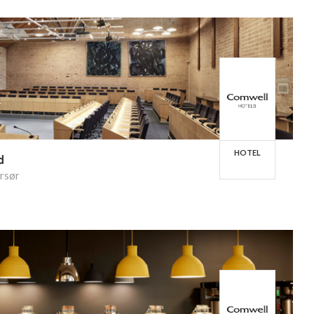
HOTEL
d
rsør