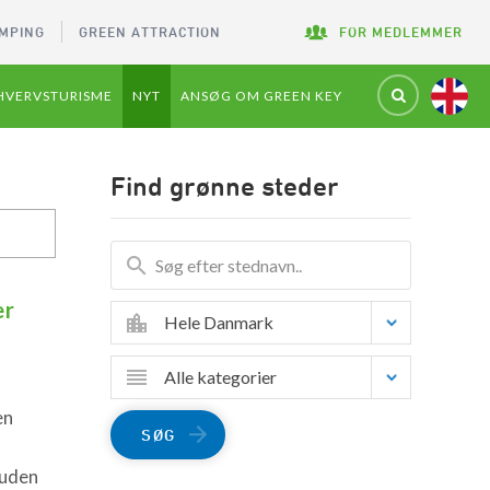
MPING
GREEN ATTRACTION
FOR MEDLEMMER
HVERVSTURISME
NYT
ANSØG OM GREEN KEY
Find grønne steder
er
Hele Danmark
Alle kategorier
en
SØG
suden