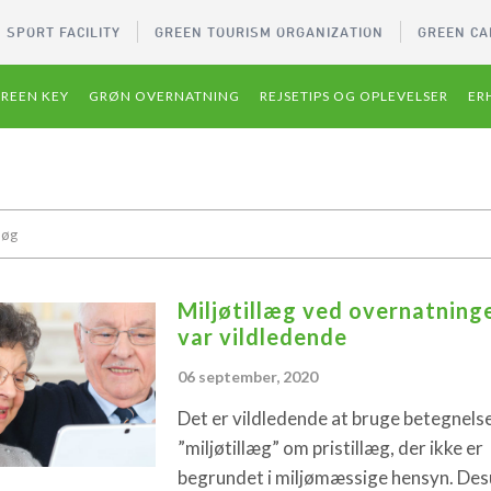
 SPORT FACILITY
GREEN TOURISM ORGANIZATION
GREEN CA
REEN KEY
GRØN OVERNATNING
REJSETIPS OG OPLEVELSER
ER
Miljøtillæg ved overnatning
var vildledende
06 september, 2020
Det er vildledende at bruge betegnels
”miljøtillæg” om pristillæg, der ikke er
begrundet i miljømæssige hensyn. De