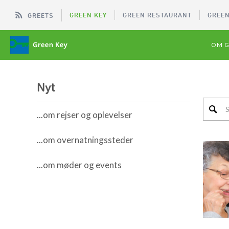
GREEN KEY
GREEN RESTAURANT
GREEN
GREETS
OM G
Nyt
...om rejser og oplevelser
...om overnatningssteder
...om møder og events