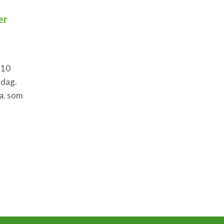
er
 10
rdag.
.a. som