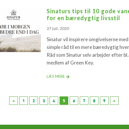
Sinaturs tips til 10 gode van
for en bæredygtig livsstil
27 juli, 2020
Sinatur vil inspirere omgivelserne med
simple råd til en mere bæredygtig hve
Råd som Sinatur selv arbejder efter bl
medlem af Green Key.
LÆS MERE
<
1
2
3
4
5
6
7
8
9
>