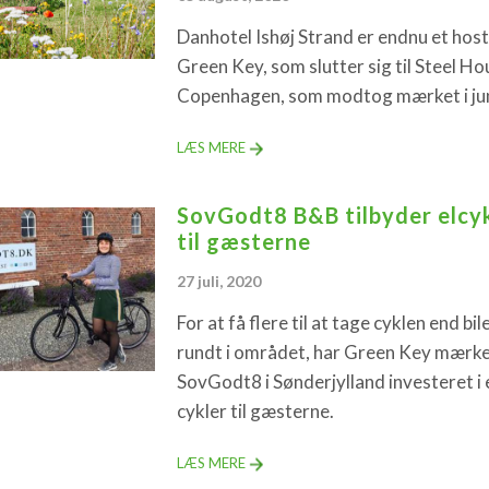
Danhotel Ishøj Strand er endnu et hos
Green Key, som slutter sig til Steel Ho
Copenhagen, som modtog mærket i jun
LÆS MERE
SovGodt8 B&B tilbyder elcy
til gæsterne
27 juli, 2020
For at få flere til at tage cyklen end bil
rundt i området, har Green Key mærk
SovGodt8 i Sønderjylland investeret i e
cykler til gæsterne.
LÆS MERE