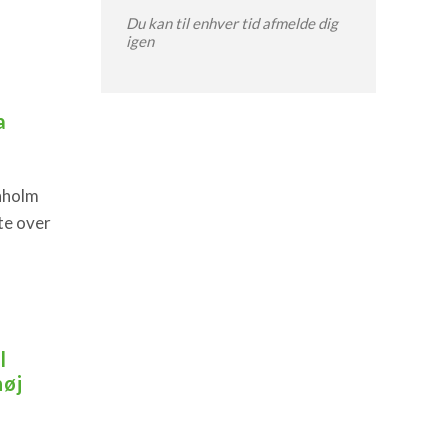
Du kan til enhver tid afmelde dig
igen
a
nholm
te over
l
høj