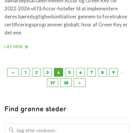
Samarbejdsaftalen mellem Accor og Green Key for
2022-2026 vil få Accor-hoteller til at implementere
deres bæredygtighedsinitiativer gennem to foretrukne
certificeringsprogrammer globalt, hvor af Green Key er
det ene.
LÆS MERE
...
<
1
2
3
4
5
6
7
8
9
37
38
>
Find grønne steder