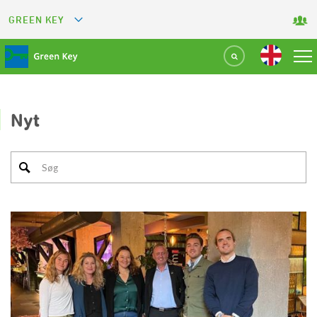
GREEN KEY
GREETS
GREEN RESTAURANT
GREEN SPORT FACILITY
Nyt
GREEN TOURISM ORGANIZATION
GREEN CAMPING
GREEN ATTRACTION