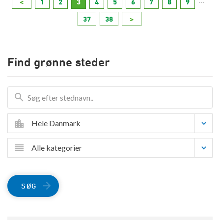
...
<
1
2
3
4
5
6
7
8
9
37
38
>
Find grønne steder
Hele Danmark
Alle kategorier
SØG