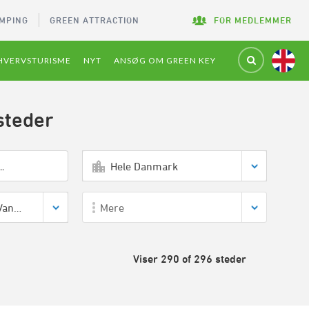
MPING
GREEN ATTRACTION
FOR MEDLEMMER
HVERVSTURISME
NYT
ANSØG OM GREEN KEY
steder
Hele Danmark
Hotel,Konference,Vandrehjem
Mere
Viser 290 of 296 steder