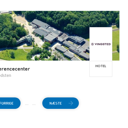
HOTEL
erencecenter
edsten
...
...
FORRIGE
NÆSTE