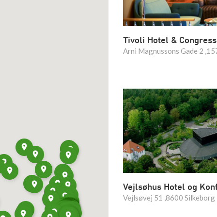
Tivoli Hotel & Congress
Arni Magnussons Gade 2 ,1
Vejlsøhus Hotel og Kon
Vejlsøvej 51 ,8600 Silkeborg